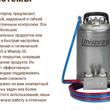
ispray предлагают
й, надежный и гибкий
отличным контролем. Эти
небольших
альных продуктов или
 и быстрая настройка.
ления и гигиеничной
10 и Whandy 30
е покрытие, сокращая
ение продукта. Их
ет эффективную
мандам поддерживать
ания сложного
 нужен ли вам компактный
ых задач или более
стого использования, наши
жную работу и отличную