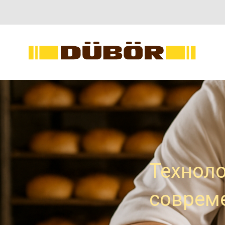
Техноло
соврем