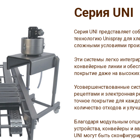
Серия UNI
Серия UNI представляет с
технологию Unispray для х
сложными условиями произ
Эти системы легко интегр
конвейерные линии и обес
покрытие даже на высоких 
Усовершенствованные сист
рецептами и электронная 
точное покрытие для каждо
количество отходов и улуч
Благодаря модульным опци
устройства, конвейеры и а
UNI могут быть сконфигури