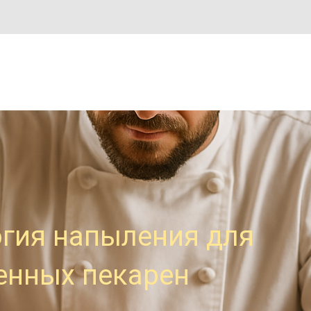
гия напыления для
енных пекарен