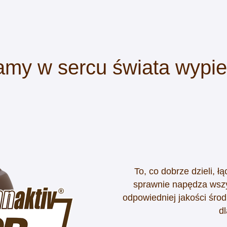
amy w sercu świata wypi
To, co dobrze dzieli, ł
sprawnie napędza wszy
odpowiedniej jakości śro
dl