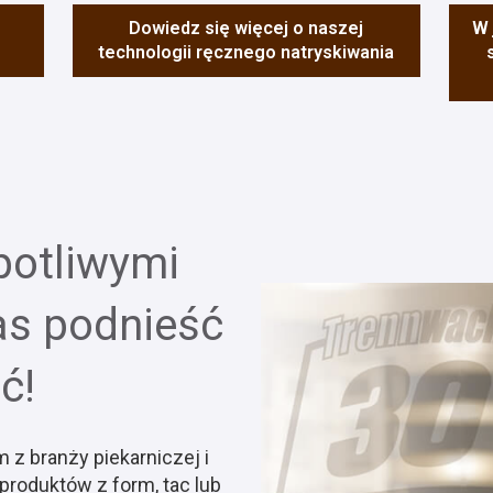
e
Dowiedz się więcej o naszej
W 
technologii ręcznego natryskiwania
potliwymi
as podnieść
ć!
z branży piekarniczej i
roduktów z form, tac lub