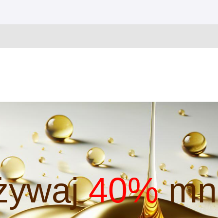
żywaj
40%
mni