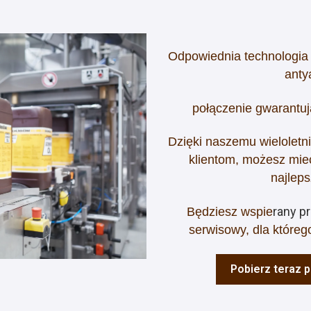
Odpowiednia technologia 
anty
połączenie gwarantuj
Dzięki naszemu wielolet
klientom, możesz mi
najleps
rany p
Będziesz wspie
serwisowy, dla któreg
Pobierz teraz 