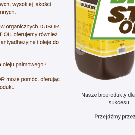
ych, wysokiej jakości
innych.
któw organicznych DUBOR
ST-OIL oferujemy również
 antyadhezyjne i oleje do
a oleju palmowego?
R może pomóc, oferując
odukt.
Nasze bioprodukty dl
sukcesu
Przejdźmy przez