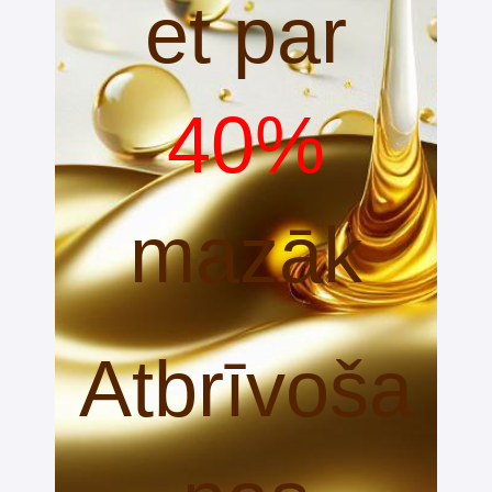
et par
40%
mazāk
Atbrīvoša