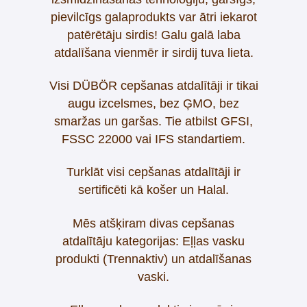
pievilcīgs galaprodukts var ātri iekarot
patērētāju sirdis!
Galu galā laba
atdalīšana vienmēr ir sirdij tuva lieta.
Visi DÜBÖR cepšanas atdalītāji ir tikai
augu izcelsmes, bez ĢMO, bez
smaržas un garšas. Tie atbilst GFSI,
FSSC 22000 vai IFS standartiem.
Turklāt visi cepšanas atdalītāji ir
sertificēti kā košer un Halal.
Mēs atšķiram divas cepšanas
atdalītāju kategorijas: Eļļas vasku
produkti (Trennaktiv) un atdalīšanas
vaski.