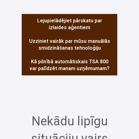
Lejupielādējiet pārskatu par
izlaides aģentiem
Uzziniet vairāk par mūsu manuālās
smidzināšanas tehnoloģiju
Kā pilnībā automātiskais TSA 800
var palīdzēt manam uzņēmumam?
Nekādu lipīgu
situāciju vairs