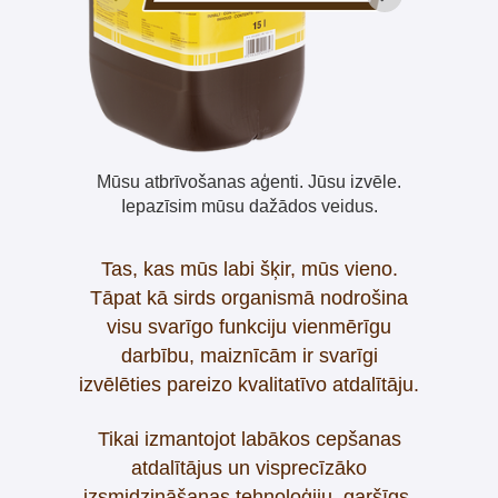
Mūsu atbrīvošanas aģenti. Jūsu izvēle.
Iepazīsim mūsu dažādos veidus.
Tas, kas mūs labi šķir, mūs vieno.
Tāpat kā sirds organismā nodrošina
visu svarīgo funkciju vienmērīgu
darbību, maiznīcām ir svarīgi
izvēlēties pareizo kvalitatīvo atdalītāju.
Tikai izmantojot labākos cepšanas
atdalītājus un visprecīzāko
izsmidzināšanas tehnoloģiju, garšīgs,