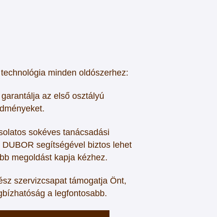
 technológia minden oldószerhez:
garantálja az első osztályú
edményeket.
solatos sokéves tanácsadási
a DUBOR segítségével biztos lehet
obb megoldást kapja kézhez.
ész szervizcsapat támogatja Önt,
bízhatóság a legfontosabb.