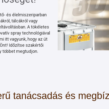
tő- és élelmiszeriparban
król, tálcákról vagy
ltávolításban. A tökéletes
vatív spray technológiával
i itt vagyunk, hogy az út
Önt! Időzítse szakértői
y többet megtudjon.
rű tanácsadás és megbí