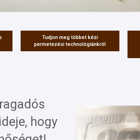
s
Tudjon meg többet kézi
permetezési technológiánkról
 ragadós
 ideje, hogy
nőséget!