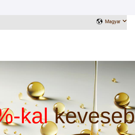
Magyar
Almenü
%-kal
keveseb