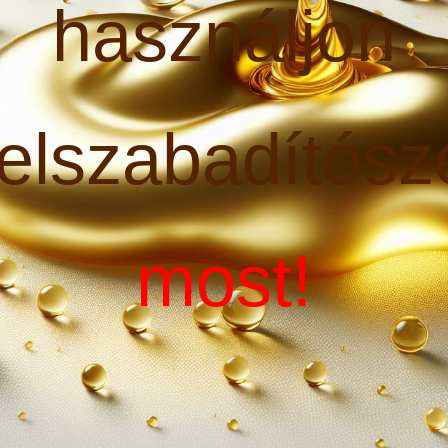
használjon
elszabadítósz
most!