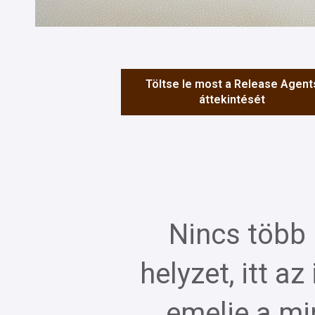
Töltse le most a Release Agent
áttekintését
Nincs több
helyzet, itt az
emelje a mi