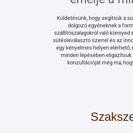
Küldetésünk, hogy segítsük a sü
dolgozó egyéneknek a formá
szállítószalagokról való könnyed e
sütésleválasztó szerrel és az inno
egy kényelmes helyen elérhető, m
minden lépésében eligazítsuk 
konzultációját még ma, hog
Szaksze