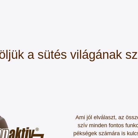
ljük a sütés világának s
Ami jól elválaszt, az öss
szív minden fontos funk
pékségek számára is kulc