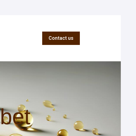
 megjelenítése fordításokhoz
Contact us
bet