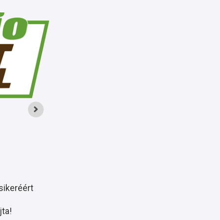
sikeréért
ta!