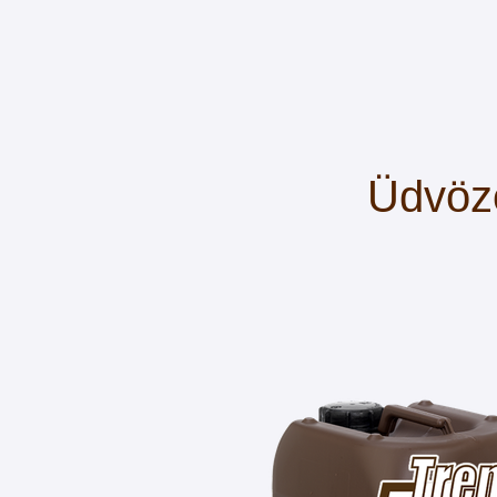
Üdvözö