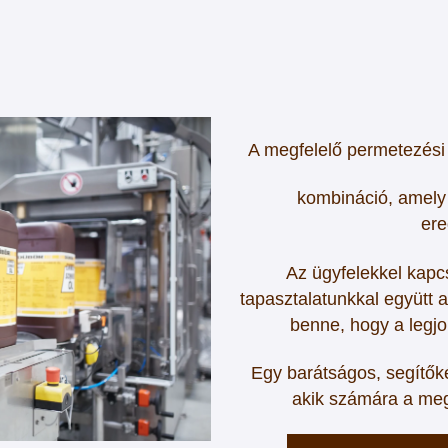
A megfelelő permetezési
kombináció, amely 
er
Az ügyfelekkel kapc
tapasztalatunkkal együtt 
benne, hogy a legj
Egy barátságos, segítők
akik számára a meg