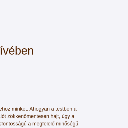
zívében
zehoz minket.
Ahogyan a testben a
ciót zökkenőmentesen hajt, úgy a
sfontosságú a megfelelő minőségű