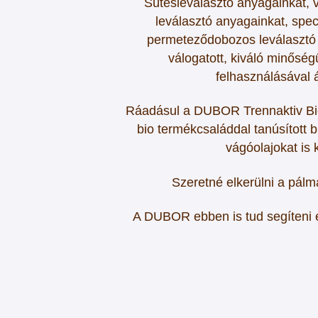
Sütésleválasztó anyagainkat, 
leválasztó anyagainkat, spec
permeteződobozos leválasztó 
válogatott, kiváló minősé
felhasználásával ál
Ráadásul a DUBOR Trennaktiv Bio
bio termékcsaláddal tanúsított b
vágóolajokat is 
Szeretné elkerülni a pálm
A DUBOR ebben is tud segíteni 