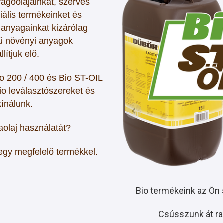
vágóolajainkat, szerves
iális termékeinket és
anyagainkat kizárólag
gű növényi anyagok
lítjuk elő.
 200 / 400 és Bio ST-OIL
io leválasztószereket és
kínálunk.
aolaj használatát?
egy megfelelő termékkel.
Bio termékeink az Ön 
Csússzunk át raj